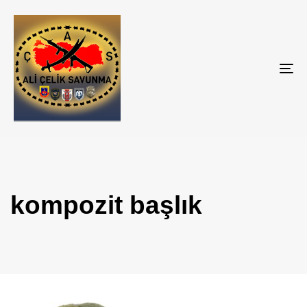
Tog
nav
kompozit başlık